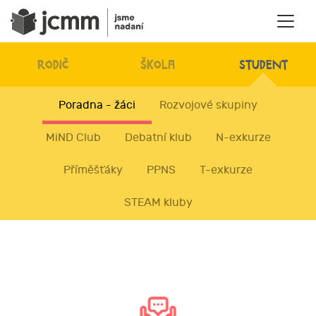
RODIČ
ŠKOLA
STUDENT
Poradna - žáci
Rozvojové skupiny
MiND Club
Debatní klub
N-exkurze
Příměšťáky
PPNS
T-exkurze
STEAM kluby