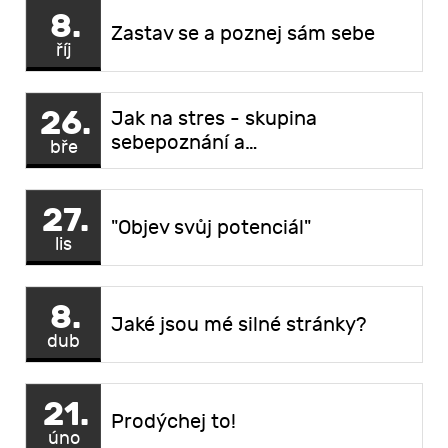
8.
Zastav se a poznej sám sebe
říj
26.
Jak na stres - skupina
sebepoznání a…
bře
27.
"Objev svůj potenciál"
lis
8.
Jaké jsou mé silné stránky?
dub
21.
Prodýchej to!
úno